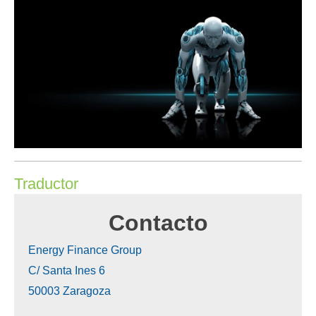
Traductor
Contacto
Energy Finance Group
C/ Santa Ines 6
50003
Zaragoza