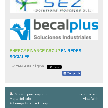
ENERGY FINANCE GROUP
EN REDES
SOCIALES
Twittear esta página
Compartir
Versión para imprimir
|
Iniciar sesión
Mapa del sitio
Vista Web
© Energy Finance Group